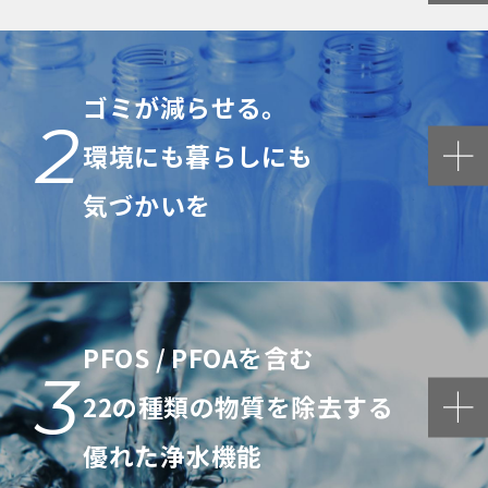
ゴミが減らせる。
2
環境にも暮らしにも
気づかいを
PFOS / PFOAを含む
3
22の種類の物質を除去する
優れた浄水機能