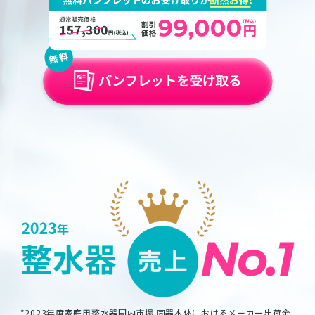
*2023年度家庭用整水器国内市場 同器本体におけるメーカー出荷金