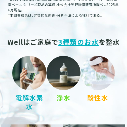
額ベース シリーズ製品合算値 株式会社矢野経済研究所調べ ｡2025年
6月現在｡
*本調査結果は、定性的な調査・分析手法による推計である。
Wellはご家庭で
3種類のお水
を整水
電解水素
浄水
酸性水
水