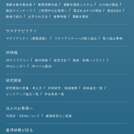
電解水素水整水器
農業用整水器
電解水透析システム
その他の製品
製品ラインナップ
ご利用中のお客様へ
選ばれる3つの理由
製品Q&A
動画で紹介
お手入れ方法
催事情報
電解水透析
サステナビリティ
マテリアリティ（重要課題）
マテリアリティへの取り組み
取り組み事例
IR情報
IRライブラリー
株式情報
経営方針
業績・財務ハイライト
IRカレンダー
IRメール配信
研究開発
研究開発の意義・考え方
共同研究・地域連携
発表論文一覧
ピックアップ論文一覧
学会発表一覧
法人のお客様へ
代理店・OEMについて
健康経営のご提案
森澤紳勝が語る