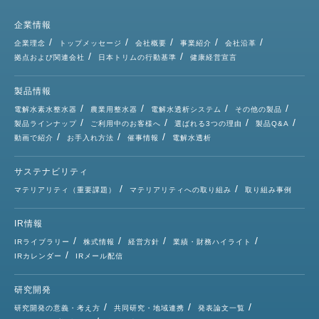
企業情報
企業理念
トップメッセージ
会社概要
事業紹介
会社沿革
拠点および関連会社
日本トリムの行動基準
健康経営宣言
製品情報
電解水素水整水器
農業用整水器
電解水透析システム
その他の製品
製品ラインナップ
ご利用中のお客様へ
選ばれる3つの理由
製品Q&A
動画で紹介
お手入れ方法
催事情報
電解水透析
サステナビリティ
マテリアリティ（重要課題）
マテリアリティへの取り組み
取り組み事例
IR情報
IRライブラリー
株式情報
経営方針
業績・財務ハイライト
IRカレンダー
IRメール配信
研究開発
研究開発の意義・考え方
共同研究・地域連携
発表論文一覧