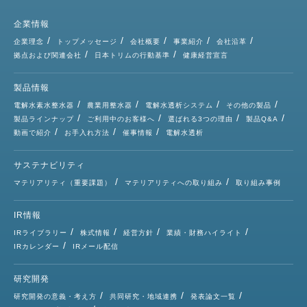
企業情報
企業理念
トップメッセージ
会社概要
事業紹介
会社沿革
拠点および関連会社
日本トリムの行動基準
健康経営宣言
製品情報
電解水素水整水器
農業用整水器
電解水透析システム
その他の製品
製品ラインナップ
ご利用中のお客様へ
選ばれる3つの理由
製品Q&A
動画で紹介
お手入れ方法
催事情報
電解水透析
サステナビリティ
マテリアリティ（重要課題）
マテリアリティへの取り組み
取り組み事例
IR情報
IRライブラリー
株式情報
経営方針
業績・財務ハイライト
IRカレンダー
IRメール配信
研究開発
研究開発の意義・考え方
共同研究・地域連携
発表論文一覧