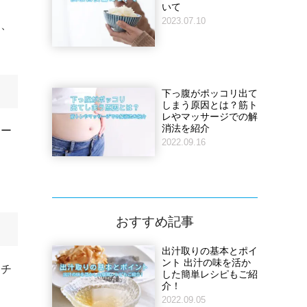
いて
2023.07.10
は、
下っ腹がポッコリ出て
しまう原因とは？筋ト
レやマッサージでの解
消法を紹介
ター
2022.09.16
。
おすすめ記事
出汁取りの基本とポイ
ント 出汁の味を活か
ナチ
した簡単レシピもご紹
介！
2022.09.05