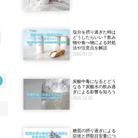
塩分を摂り過ぎた時は
どうしたらいい？飲み
物や食べ物による対処
法や注意点を解説
2026.03.22
炭酸中毒になるとどう
なる？炭酸水の飲み過
ぎによる影響を知ろう
2025.12.26
ー
糖質の摂り過ぎによる
症状と摂取目安量につ