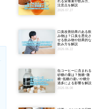
れる栄養素や飲み方、
注意点を解説
2026.07.27
口臭改善効果のある飲
み物は？口臭を悪化さ
せる飲み物や効果的な
飲み方を解説
2026.06.22
缶コーヒーに含まれる
砂糖の量は？無糖･微
糖･低糖の違いや糖分
過多による影響を解説
2026.06.08