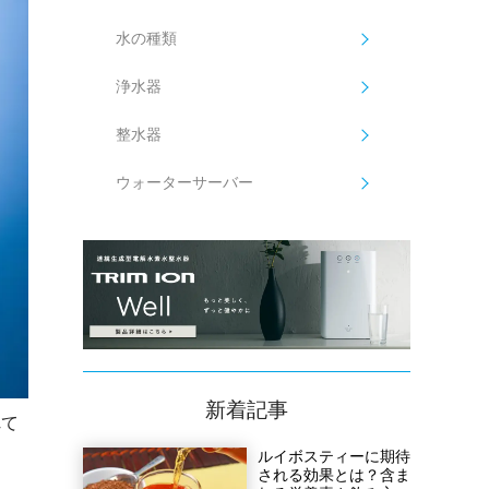
水の種類
浄水器
整水器
ウォーターサーバー
新着記事
れて
ルイボスティーに期待
される効果とは？含ま