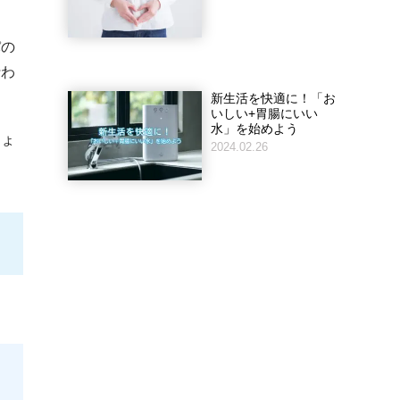
パの
行わ
新生活を快適に！「お
いしい+胃腸にいい
水」を始めよう
しょ
2024.02.26
に