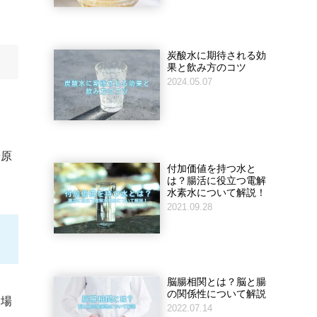
炭酸水に期待される効
果と飲み方のコツ
2024.05.07
て
や原
付加価値を持つ水と
は？腸活に役立つ電解
水素水について解説！
2021.09.28
脳腸相関とは？脳と腸
の関係性について解説
い場
2022.07.14