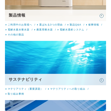
製品情報
ご利用中のお客様へ
選ばれる3つの理由
製品Q&A
催事情報
電解水素水整水器
農業用整水器
電解水透析システム
その他の製品
サステナビリティ
マテリアリティ（重要課題）
マテリアリティへの取り組み
取り組み事例