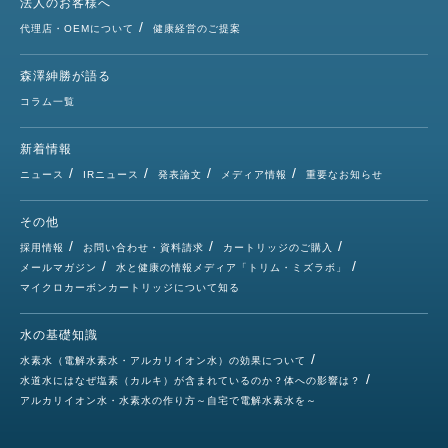
法人のお客様へ
代理店・OEMについて
健康経営のご提案
森澤紳勝が語る
コラム一覧
新着情報
ニュース
IRニュース
発表論文
メディア情報
重要なお知らせ
その他
採用情報
お問い合わせ・資料請求
カートリッジのご購入
メールマガジン
水と健康の情報メディア「トリム・ミズラボ」
マイクロカーボンカートリッジについて知る
水の基礎知識
水素水（電解水素水・アルカリイオン水）の効果について
水道水にはなぜ塩素（カルキ）が含まれているのか？体への影響は？
アルカリイオン水・水素水の作り方～自宅で電解水素水を～