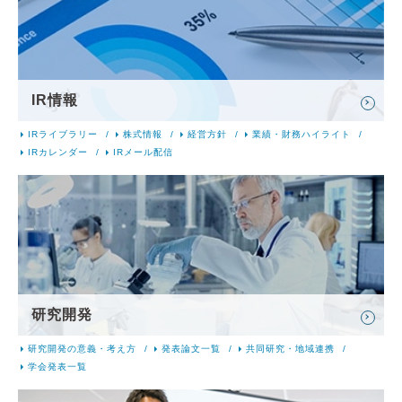
IR情報
IRライブラリー
株式情報
経営方針
業績・財務ハイライト
IRカレンダー
IRメール配信
研究開発
研究開発の意義・考え方
発表論文一覧
共同研究・地域連携
学会発表一覧