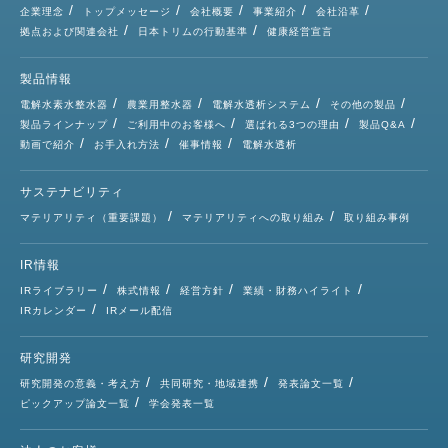
企業理念
トップメッセージ
会社概要
事業紹介
会社沿革
拠点および関連会社
日本トリムの行動基準
健康経営宣言
製品情報
電解水素水整水器
農業用整水器
電解水透析システム
その他の製品
製品ラインナップ
ご利用中のお客様へ
選ばれる3つの理由
製品Q&A
動画で紹介
お手入れ方法
催事情報
電解水透析
サステナビリティ
マテリアリティ（重要課題）
マテリアリティへの取り組み
取り組み事例
IR情報
IRライブラリー
株式情報
経営方針
業績・財務ハイライト
IRカレンダー
IRメール配信
研究開発
研究開発の意義・考え方
共同研究・地域連携
発表論文一覧
ピックアップ論文一覧
学会発表一覧